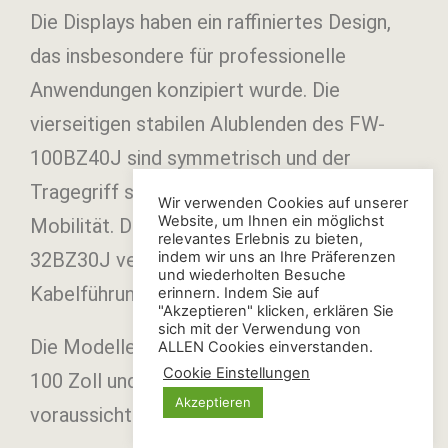
Die Displays haben ein raffiniertes Design,
das insbesondere für professionelle
Anwendungen konzipiert wurde. Die
vierseitigen stabilen Alublenden des FW-
100BZ40J sind symmetrisch und der
Tragegriff sorgt für ein Höchstmaß an
Wir verwenden Cookies auf unserer
Website, um Ihnen ein möglichst
Mobilität. Das elegante Design des FW-
relevantes Erlebnis zu bieten,
32BZ30J verfügt über eine durchdachte
indem wir uns an Ihre Präferenzen
und wiederholten Besuche
Kabelführung.
erinnern. Indem Sie auf
"Akzeptieren" klicken, erklären Sie
sich mit der Verwendung von
Die Modelle FW-100BZ40J mit
ALLEN Cookies einverstanden.
Cookie Einstellungen
100 Zoll und FW-32BZ30J mit 32 Zoll sind
Akzeptieren
voraussichtlich ab Sommer verfügbar.